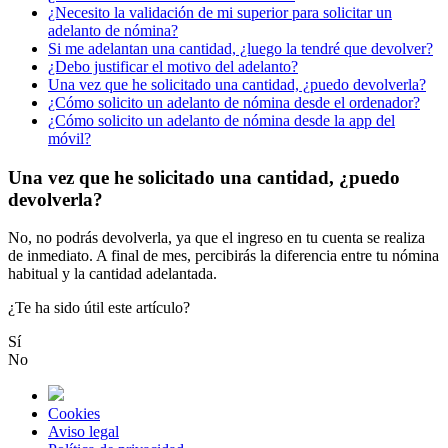
¿Necesito la validación de mi superior para solicitar un
adelanto de nómina?
Si me adelantan una cantidad, ¿luego la tendré que devolver?
¿Debo justificar el motivo del adelanto?
Una vez que he solicitado una cantidad, ¿puedo devolverla?
¿Cómo solicito un adelanto de nómina desde el ordenador?
¿Cómo solicito un adelanto de nómina desde la app del
móvil?
Una vez que he solicitado una cantidad, ¿puedo
devolverla?
No
,
no
podr
á
s
devolverla
,
ya
que
el
ingreso
en
tu
cuenta
se
realiza
de
inmediato
.
A
final
de
mes
,
percibir
á
s
la
diferencia
entre
tu
n
ó
mina
habitual
y
la
cantidad
adelantada
.
¿Te ha sido útil este artículo?
Sí
No
Cookies
Aviso legal