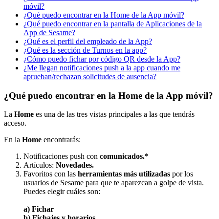
móvil?
¿Qué puedo encontrar en la Home de la App móvil?
¿Qué puedo encontrar en la pantalla de Aplicaciones de la
App de Sesame?
¿Qué es el perfil del empleado de la App?
¿Qué es la sección de Turnos en la app?
¿Cómo puedo fichar por código QR desde la App?
¿Me llegan notificaciones push a la app cuando me
aprueban/rechazan solicitudes de ausencia?
¿Qué puedo encontrar en la Home de la App móvil?
La
Home
es
una
de
las
tres
vistas
principales
a
las
que
tendr
á
s
acceso
.
En
la
Home
encontrar
á
s
:
Notificaciones
push
con
comunicados
.
*
Art
í
culos
:
Novedades
.
Favoritos
con
las
herramientas
m
á
s
utilizadas
por
los
usuarios
de
Sesame
para
que
te
aparezcan
a
golpe
de
vista
.
Puedes
elegir
cu
á
les
son
:
a
)
Fichar
b
)
Fichajes
y
horarios