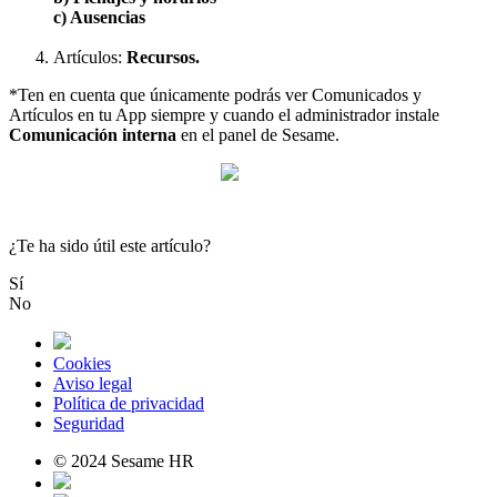
c
)
Ausencias
Art
í
culos
:
Recursos
.
*
Ten
en
cuenta
que
ú
nicamente
podr
á
s
ver
Comunicados
y
Art
í
culos
en
tu
App
siempre
y
cuando
el
administrador
instale
Comunicaci
ó
n
interna
en
el
panel
de
Sesame
.
¿Te ha sido útil este artículo?
Sí
No
Cookies
Aviso legal
Política de privacidad
Seguridad
© 2024 Sesame HR