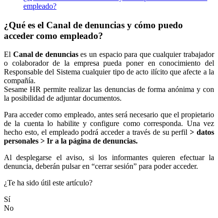
empleado?
¿Qué es el Canal de denuncias y cómo puedo
acceder como empleado?
El
Canal
de
denuncias
es
un
espacio
para
que
cualquier
trabajador
o
colaborador
de
la
empresa
pueda
poner
en
conocimiento
del
Responsable
del
Sistema
cualquier
tipo
de
acto
il
í
cito
que
afecte
a
la
compa
ñ
í
a
.
Sesame
HR
permite
realizar
las
denuncias
de
forma
an
ó
nima
y
con
la
posibilidad
de
adjuntar
documentos
.
Para
acceder
como
empleado
,
antes
ser
á
necesario
que
el
propietario
de
la
cuenta
lo
habilite
y
configure
como
corresponda
.
Una
vez
hecho
esto
,
el
empleado
podr
á
acceder
a
trav
é
s
de
su
perfil
>
datos
personales
>
Ir
a
la
p
á
gina
de
denuncias
.
Al
desplegarse
el
aviso
,
si
los
informantes
quieren
efectuar
la
denuncia
,
deber
á
n
pulsar
en
“
cerrar
sesi
ó
n
”
para
poder
acceder
.
¿Te ha sido útil este artículo?
Sí
No