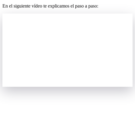
En
el
siguiente
v
í
deo
te
explicamos
el
paso
a
paso
: