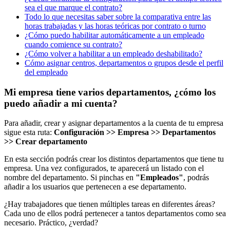
sea el que marque el contrato?
Todo lo que necesitas saber sobre la comparativa entre las
horas trabajadas y las horas teóricas por contrato o turno
¿Cómo puedo habilitar automáticamente a un empleado
cuando comience su contrato?
¿Cómo volver a habilitar a un empleado deshabilitado?
Cómo asignar centros, departamentos o grupos desde el perfil
del empleado
Mi empresa tiene varios departamentos, ¿cómo los
puedo añadir a mi cuenta?
Para
a
ñ
adir
,
crear
y
asignar
departamentos
a
la
cuenta
de
tu
empresa
sigue
esta
ruta
:
Configuraci
ó
n
>
>
Empresa
>
>
Departamentos
>
>
Crear
departamento
En
esta
secci
ó
n
podr
á
s
crear
los
distintos
departamentos
que
tiene
tu
empresa
.
Una
vez
configurados
,
te
aparecer
á
un
listado
con
el
nombre
del
departamento
.
Si
pinchas
en
"
Empleados
"
,
podr
á
s
a
ñ
adir
a
los
usuarios
que
pertenecen
a
ese
departamento
.
¿
Hay
trabajadores
que
tienen
m
ú
ltiples
tareas
en
diferentes
á
reas
?
Cada
uno
de
ellos
podr
á
pertenecer
a
tantos
departamentos
como
sea
necesario
.
Pr
á
ctico
,
¿
verdad
?