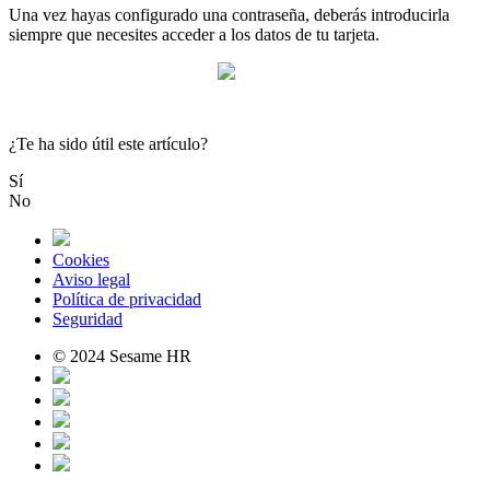
Una
vez
hayas
configurado
una
contrase
ñ
a
,
deber
á
s
introducirla
siempre
que
necesites
acceder
a
los
datos
de
tu
tarjeta
.
¿Te ha sido útil este artículo?
Sí
No
Cookies
Aviso legal
Política de privacidad
Seguridad
© 2024 Sesame HR