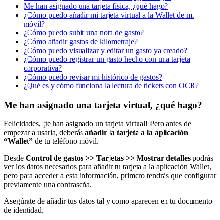
Me han asignado una tarjeta física, ¿qué hago?
¿Cómo puedo añadir mi tarjeta virtual a la Wallet de mi
móvil?
¿Cómo puedo subir una nota de gasto?
¿Cómo añadir gastos de kilometraje?
¿Cómo puedo visualizar y editar un gasto ya creado?
¿Cómo puedo registrar un gasto hecho con una tarjeta
corporativa?
¿Cómo puedo revisar mi histórico de gastos?
¿Qué es y cómo funciona la lectura de tickets con OCR?
Me han asignado una tarjeta virtual, ¿qué hago?
Felicidades
,
¡
te
han
asignado
un
tarjeta
virtual
!
Pero
antes
de
empezar
a
usarla
,
deber
á
s
a
ñ
adir
la
tarjeta
a
la
aplicaci
ó
n
“
Wallet
”
de
tu
tel
é
fono
m
ó
vil
.
Desde
Control
de
gastos
>
>
Tarjetas
>
>
Mostrar
detalles
podr
á
s
ver
los
datos
necesarios
para
a
ñ
adir
tu
tarjeta
a
la
aplicaci
ó
n
Wallet
,
pero
para
acceder
a
esta
informaci
ó
n
,
primero
tendr
á
s
que
configurar
previamente
una
contrase
ñ
a
.
Aseg
ú
rate
de
a
ñ
adir
tus
datos
tal
y
como
aparecen
en
tu
documento
de
identidad
.