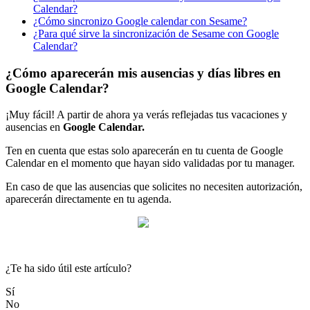
Calendar?
¿Cómo sincronizo Google calendar con Sesame?
¿Para qué sirve la sincronización de Sesame con Google
Calendar?
¿Cómo aparecerán mis ausencias y días libres en
Google Calendar?
¡
Muy
f
á
cil
!
A
partir
de
ahora
ya
ver
á
s
reflejadas
tus
vacaciones
y
ausencias
en
Google
Calendar
.
Ten
en
cuenta
que
estas
solo
aparecer
á
n
en
tu
cuenta
de
Google
Calendar
en
el
momento
que
hayan
sido
validadas
por
tu
manager
.
En
caso
de
que
las
ausencias
que
solicites
no
necesiten
autorizaci
ó
n
,
aparecer
á
n
directamente
en
tu
agenda
.
¿Te ha sido útil este artículo?
Sí
No