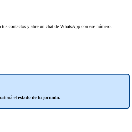
n
tus
contactos
y
abre
un
chat
de
WhatsApp
con
ese
n
ú
mero
.
ostrar
á
el
estado
de
tu
jornada
.