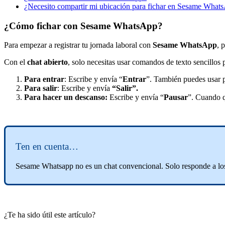
¿Necesito compartir mi ubicación para fichar en Sesame What
¿Cómo fichar con Sesame WhatsApp?
Para
empezar
a
registrar
tu
jornada
laboral
con
Sesame
WhatsApp
,
p
Con
el
chat
abierto
,
solo
necesitas
usar
comandos
de
texto
sencillos
Para
entrar
:
Escribe
y
env
í
a
“
Entrar
”
.
Tambi
é
n
puedes
usar
Para
salir
:
Escribe
y
env
í
a
“
Salir
”
.
Para
hacer
un
descanso
:
Escribe
y
env
í
a
“
Pausar
”
.
Cuando
Ten
en
cuenta
…
Sesame
Whatsapp
no
es
un
chat
convencional
.
Solo
responde
a
lo
¿Te ha sido útil este artículo?