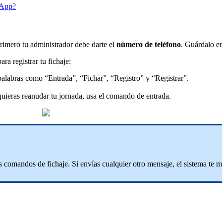
sApp?
rimero
tu
administrador
debe
darte
el
n
ú
mero
de
tel
é
fono
.
Gu
á
rdalo
e
para
registrar
tu
fichaje
:
palabras
como
“
Entrada
”
,
“
Fichar
”
,
“
Registro
”
y
“
Registrar
”
.
quieras
reanudar
tu
jornada
,
usa
el
comando
de
entrada
.
s
comandos
de
fichaje
.
Si
env
í
as
cualquier
otro
mensaje
,
el
sistema
te
m