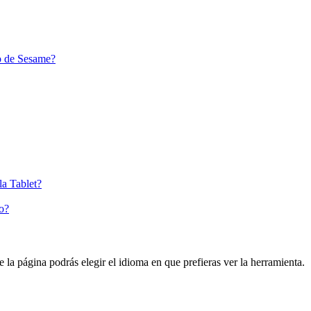
ro de Sesame?
la Tablet?
o?
e
la
p
á
gina
podr
á
s
elegir
el
idioma
en
que
prefieras
ver
la
herramienta
.