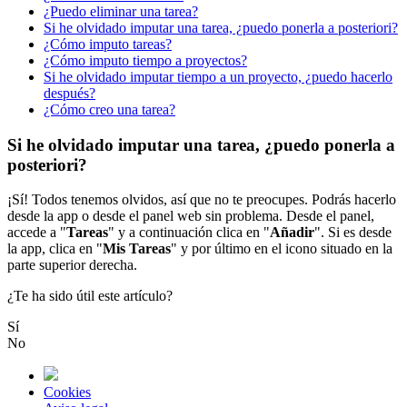
¿Puedo eliminar una tarea?
Si he olvidado imputar una tarea, ¿puedo ponerla a posteriori?
¿Cómo imputo tareas?
¿Cómo imputo tiempo a proyectos?
Si he olvidado imputar tiempo a un proyecto, ¿puedo hacerlo
después?
¿Cómo creo una tarea?
Si he olvidado imputar una tarea, ¿puedo ponerla a
posteriori?
¡
S
í
!
Todos
tenemos
olvidos
,
as
í
que
no
te
preocupes
.
Podr
á
s
hacerlo
desde
la
app
o
desde
el
panel
web
sin
problema
.
Desde
el
panel
,
accede
a
"
Tareas
"
y
a
continuaci
ó
n
clica
en
"
A
ñ
adir
"
.
Si
es
desde
la
app
,
clica
en
"
Mis
Tareas
"
y
por
ú
ltimo
en
el
icono
situado
en
la
parte
superior
derecha
.
¿Te ha sido útil este artículo?
Sí
No
Cookies