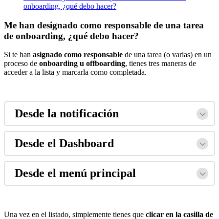
onboarding, ¿qué debo hacer?
Me han designado como responsable de una tarea
de onboarding, ¿qué debo hacer?
Si
te
han
asignado
como
responsable
de
una
tarea
(
o
varias
)
en
un
proceso
de
onboarding
u
offboarding
,
tienes
tres
maneras
de
acceder
a
la
lista
y
marcarla
como
completada
.
Desde
la
notificaci
ó
n
Desde
el
Dashboard
Desde
el
men
ú
principal
Una
vez
en
el
listado
,
simplemente
tienes
que
clicar
en
la
casilla
de