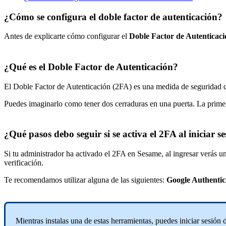
¿Cómo se configura el doble factor de autenticación?
Antes
de
explicarte
c
ó
mo
configurar
el
Doble
Factor
de
Autenticaci
¿
Qu
é
es
el
Doble
Factor
de
Autenticaci
ó
n
?
El
Doble
Factor
de
Autenticaci
ó
n
(
2FA
)
es
una
medida
de
seguridad
Puedes
imaginarlo
como
tener
dos
cerraduras
en
una
puerta
.
La
prime
¿
Qu
é
pasos
debo
seguir
si
se
activa
el
2FA
al
iniciar
se
Si
tu
administrador
ha
activado
el
2FA
en
Sesame
,
al
ingresar
ver
á
s
u
verificaci
ó
n
.
Te
recomendamos
utilizar
alguna
de
las
siguientes
:
Google
Authentic
Mientras
instalas
una
de
estas
herramientas
,
puedes
iniciar
sesi
ó
n