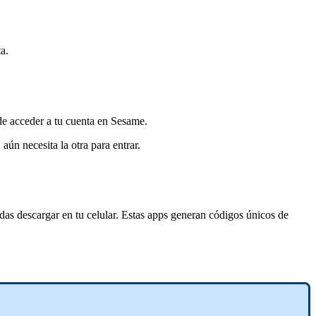
ta
.
de
acceder
a
tu
cuenta
en
Sesame
.
,
a
ú
n
necesita
la
otra
para
entrar
.
das
descargar
en
tu
celular
.
Estas
apps
generan
c
ó
digos
ú
nicos
de