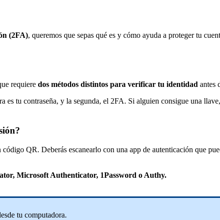
ó
n
(
2FA
)
,
queremos
que
sepas
qu
é
es
y
c
ó
mo
ayuda
a
proteger
tu
cuen
que
requiere
dos
m
é
todos
distintos
para
verificar
tu
identidad
antes
ra
es
tu
contrase
ñ
a
,
y
la
segunda
,
el
2FA
.
Si
alguien
consigue
una
llave
si
ó
n
?
n
c
ó
digo
QR
.
Deber
á
s
escanearlo
con
una
app
de
autenticaci
ó
n
que
pue
ator
,
Microsoft
Authenticator
,
1Password
o
Authy
.
desde
tu
computadora
.