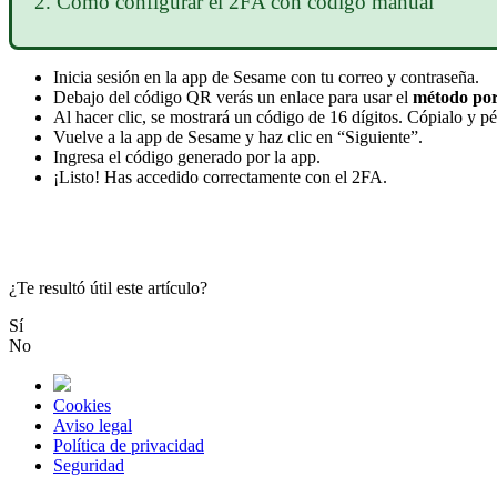
2
.
C
ó
mo
configurar
el
2FA
con
c
ó
digo
manual
Inicia
sesi
ó
n
en
la
app
de
Sesame
con
tu
correo
y
contrase
ñ
a
.
Debajo
del
c
ó
digo
QR
ver
á
s
un
enlace
para
usar
el
m
é
todo
po
Al
hacer
clic
,
se
mostrar
á
un
c
ó
digo
de
16
d
í
gitos
.
C
ó
pialo
y
p
é
Vuelve
a
la
app
de
Sesame
y
haz
clic
en
“
Siguiente
”
.
Ingresa
el
c
ó
digo
generado
por
la
app
.
¡
Listo
!
Has
accedido
correctamente
con
el
2FA
.
¿Te resultó útil este artículo?
Sí
No
Cookies
Aviso legal
Política de privacidad
Seguridad