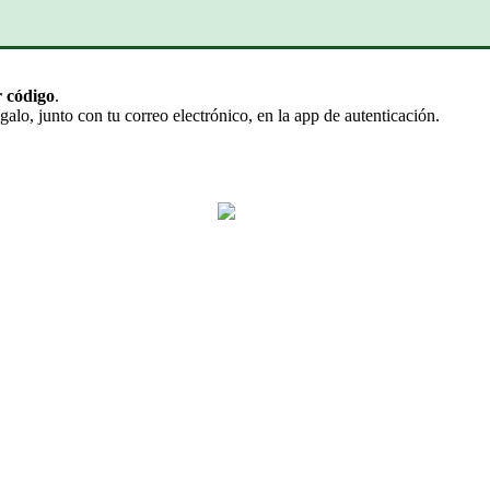
r
c
ó
digo
.
galo
,
junto
con
tu
correo
electr
ó
nico
,
en
la
app
de
autenticaci
ó
n
.