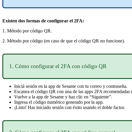
Existen
dos
formas
de
configurar
el
2FA
:
1
.
M
é
todo
por
c
ó
digo
QR
.
2
.
M
é
todo
por
c
ó
digo
(
en
caso
de
que
el
c
ó
digo
QR
no
funcione
)
.
1
.
C
ó
mo
configurar
el
2FA
con
c
ó
digo
QR
Inici
á
sesi
ó
n
en
la
app
de
Sesame
con
tu
correo
y
contrase
ñ
a
.
Escanea
el
c
ó
digo
QR
con
una
de
las
apps
2FA
recomendadas
Vuelve
a
la
app
de
Sesame
y
haz
clic
en
“
Siguiente
”
.
Ingresa
el
c
ó
digo
num
é
rico
generado
por
la
app
.
¡
Listo
!
Has
iniciado
sesi
ó
n
con
é
xito
usando
el
doble
factor
.