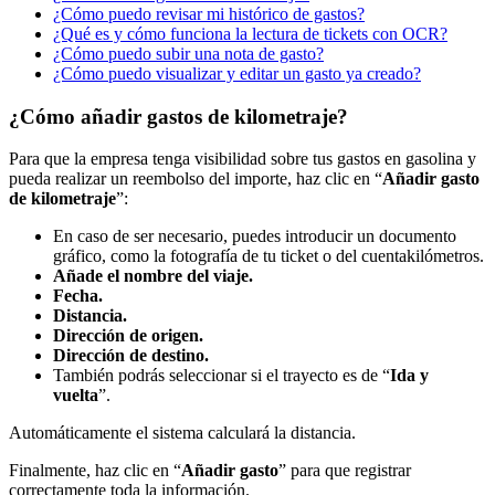
¿Cómo puedo revisar mi histórico de gastos?
¿Qué es y cómo funciona la lectura de tickets con OCR?
¿Cómo puedo subir una nota de gasto?
¿Cómo puedo visualizar y editar un gasto ya creado?
¿Cómo añadir gastos de kilometraje?
Para
que
la
empresa
tenga
visibilidad
sobre
tus
gastos
en
gasolina
y
pueda
realizar
un
reembolso
del
importe
,
haz
clic
en
“
A
ñ
adir
gasto
de
kilometraje
”
:
En
caso
de
ser
necesario
,
puedes
introducir
un
documento
gr
á
fico
,
como
la
fotograf
í
a
de
tu
ticket
o
del
cuentakil
ó
metros
.
A
ñ
ade
el
nombre
del
viaje
.
Fecha
.
Distancia
.
Direcci
ó
n
de
origen
.
Direcci
ó
n
de
destino
.
Tambi
é
n
podr
á
s
seleccionar
si
el
trayecto
es
de
“
Ida
y
vuelta
”
.
Autom
á
ticamente
el
sistema
calcular
á
la
distancia
.
Finalmente
,
haz
clic
en
“
A
ñ
adir
gasto
”
para
que
registrar
correctamente
toda
la
informaci
ó
n
.