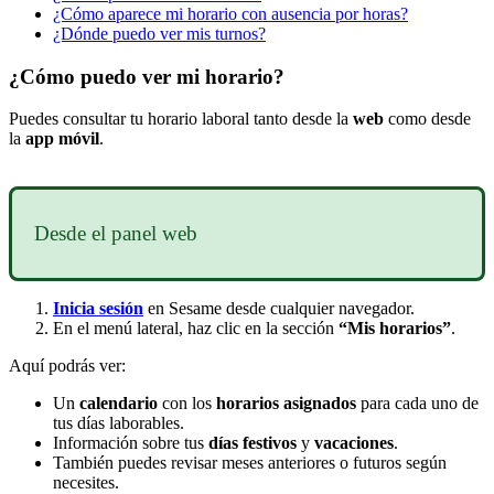
¿Cómo aparece mi horario con ausencia por horas?
¿Dónde puedo ver mis turnos?
¿Cómo puedo ver mi horario?
Puedes
consultar
tu
horario
laboral
tanto
desde
la
web
como
desde
la
app
m
ó
vil
.
Desde
el
panel
web
Inicia
sesi
ó
n
en
Sesame
desde
cualquier
navegador
.
En
el
men
ú
lateral
,
haz
clic
en
la
secci
ó
n
“
Mis
horarios
”
.
Aqu
í
podr
á
s
ver
:
Un
calendario
con
los
horarios
asignados
para
cada
uno
de
tus
d
í
as
laborables
.
Informaci
ó
n
sobre
tus
d
í
as
festivos
y
vacaciones
.
Tambi
é
n
puedes
revisar
meses
anteriores
o
futuros
seg
ú
n
necesites
.