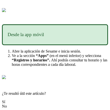
Desde
la
app
m
ó
vil
Abre
la
aplicaci
ó
n
de
Sesame
e
inicia
sesi
ó
n
.
Ve
a
la
secci
ó
n
“
Apps
”
(
en
el
men
ú
inferior
)
y
selecciona
“
Registros
y
horarios
”
.
Ah
í
podr
á
s
consultar
tu
horario
y
las
horas
correspondientes
a
cada
d
í
a
laboral
.
¿Te resultó útil este artículo?
Sí
No