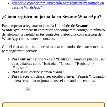
¿Necesito compartir mi ubicación para registrar mi jornada en
Sesame WhatsApp?
¿Cómo registro mi jornada en Sesame WhatsApp?
Para
empezar
a
registrar
tu
jornada
laboral
desde
Sesame
WhatsApp
,
primero
tu
administrador
compartir
á
contigo
un
n
ú
mero
de
tel
é
fono
.
Gu
á
rdalo
en
tus
contactos
y
abre
una
conversaci
ó
n
de
WhatsApp
con
ese
nuevo
contacto
.
Con
el
chat
abierto
,
solo
necesitas
usar
comandos
de
texto
sencillos
para
registrar
tu
jornada
:
Para
entrar
:
escribe
y
env
í
a
“
Entrar
”
.
Tambi
é
n
puedes
usar
otras
palabras
como
“
Entrada
”
,
“
Checar
”
,
“
Registro
”
y
“
Registrar
”
.
Para
salir
:
escribe
y
env
í
a
“
Salir
”
.
Para
hacer
un
descanso
:
escribe
y
env
í
a
“
Pausar
”
.
Cuando
quieras
reanudar
tu
jornada
,
usa
el
comando
de
entrada
.