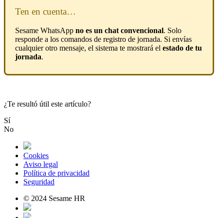
Ten
en
cuenta
…
Sesame
WhatsApp
no
es
un
chat
convencional
.
Solo
responde
a
los
comandos
de
registro
de
jornada
.
Si
env
í
as
cualquier
otro
mensaje
,
el
sistema
te
mostrar
á
el
estado
de
tu
jornada
.
¿Te resultó útil este artículo?
Sí
No
Cookies
Aviso legal
Política de privacidad
Seguridad
© 2024 Sesame HR