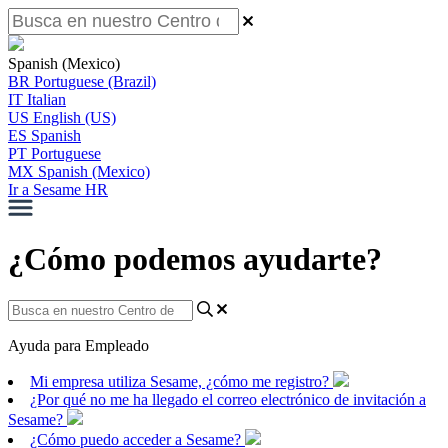
Spanish (Mexico)
BR
Portuguese (Brazil)
IT
Italian
US
English (US)
ES
Spanish
PT
Portuguese
MX
Spanish (Mexico)
Ir a Sesame HR
¿Cómo podemos ayudarte?
Ayuda para Empleado
Mi empresa utiliza Sesame, ¿cómo me registro?
¿Por qué no me ha llegado el correo electrónico de invitación a
Sesame?
¿Cómo puedo acceder a Sesame?