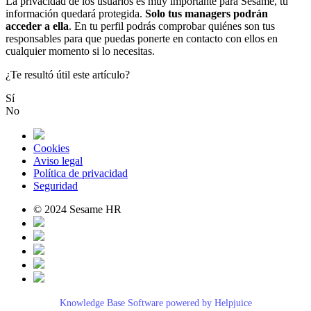
La
privacidad
de
los
usuarios
es
muy
importante
para
Sesame
,
tu
informaci
ó
n
quedar
á
protegida
.
Solo
tus
managers
podr
á
n
acceder
a
ella
.
En
tu
perfil
podr
á
s
comprobar
qui
é
nes
son
tus
responsables
para
que
puedas
ponerte
en
contacto
con
ellos
en
cualquier
momento
si
lo
necesitas
.
¿Te resultó útil este artículo?
Sí
No
Cookies
Aviso legal
Política de privacidad
Seguridad
© 2024 Sesame HR
Knowledge Base Software powered by Helpjuice