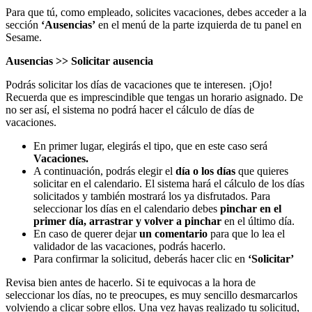
Para
que
t
ú
,
como
empleado
,
solicites
vacaciones
,
debes
acceder
a
la
secci
ó
n
‘
Ausencias
’
en
el
men
ú
de
la
parte
izquierda
de
tu
panel
en
Sesame
.
Ausencias
>
>
Solicitar
ausencia
Podr
á
s
solicitar
los
d
í
as
de
vacaciones
que
te
interesen
.
¡
Ojo
!
Recuerda
que
es
imprescindible
que
tengas
un
horario
asignado
.
De
no
ser
as
í
,
el
sistema
no
podr
á
hacer
el
c
á
lculo
de
d
í
as
de
vacaciones
.
En
primer
lugar
,
elegir
á
s
el
tipo
,
que
en
este
caso
ser
á
Vacaciones
.
A
continuaci
ó
n
,
podr
á
s
elegir
el
d
í
a
o
los
d
í
as
que
quieres
solicitar
en
el
calendario
.
El
sistema
har
á
el
c
á
lculo
de
los
d
í
as
solicitados
y
tambi
é
n
mostrar
á
los
ya
disfrutados
.
Para
seleccionar
los
d
í
as
en
el
calendario
debes
pinchar
en
el
primer
d
í
a
,
arrastrar
y
volver
a
pinchar
en
el
ú
ltimo
d
í
a
.
En
caso
de
querer
dejar
un
comentario
para
que
lo
lea
el
validador
de
las
vacaciones
,
podr
á
s
hacerlo
.
Para
confirmar
la
solicitud
,
deber
á
s
hacer
clic
en
‘
Solicitar
’
Revisa
bien
antes
de
hacerlo
.
Si
te
equivocas
a
la
hora
de
seleccionar
los
d
í
as
,
no
te
preocupes
,
es
muy
sencillo
desmarcarlos
volviendo
a
clicar
sobre
ellos
.
Una
vez
hayas
realizado
tu
solicitud
,