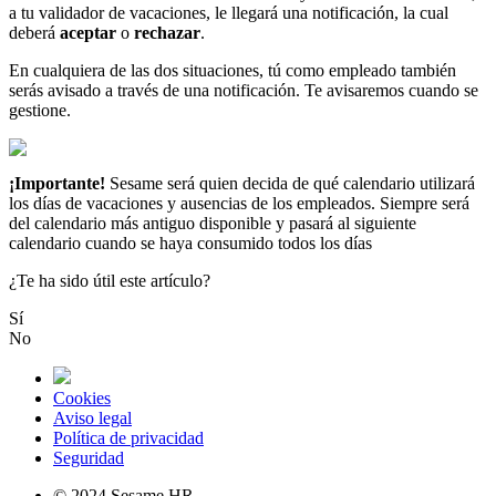
a
tu
validador
de
vacaciones
,
le
llegar
á
una
notificaci
ó
n
,
la
cual
deber
á
aceptar
o
rechazar
.
En
cualquiera
de
las
dos
situaciones
,
t
ú
como
empleado
tambi
é
n
ser
á
s
avisado
a
trav
é
s
de
una
notificaci
ó
n
.
Te
avisaremos
cuando
se
gestione
.
¡
Importante
!
Sesame
ser
á
quien
decida
de
qu
é
calendario
utilizar
á
los
d
í
as
de
vacaciones
y
ausencias
de
los
empleados
.
Siempre
ser
á
del
calendario
m
á
s
antiguo
disponible
y
pasar
á
al
siguiente
calendario
cuando
se
haya
consumido
todos
los
d
í
as
¿Te ha sido útil este artículo?
Sí
No
Cookies
Aviso legal
Política de privacidad
Seguridad
© 2024 Sesame HR