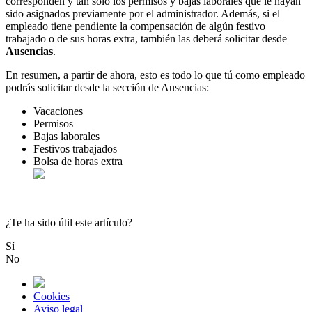
corresponden
y
tan
solo
los
permisos
y
bajas
laborales
que
le
hayan
sido
asignados
previamente
por
el
administrador
.
Adem
á
s
,
si
el
empleado
tiene
pendiente
la
compensaci
ó
n
de
alg
ú
n
festivo
trabajado
o
de
sus
horas
extra
,
tambi
é
n
las
deber
á
solicitar
desde
Ausencias
.
En
resumen
,
a
partir
de
ahora
,
esto
es
todo
lo
que
t
ú
como
empleado
podr
á
s
solicitar
desde
la
secci
ó
n
de
Ausencias
:
Vacaciones
Permisos
Bajas
laborales
Festivos
trabajados
Bolsa
de
horas
extra
¿Te ha sido útil este artículo?
Sí
No
Cookies
Aviso legal