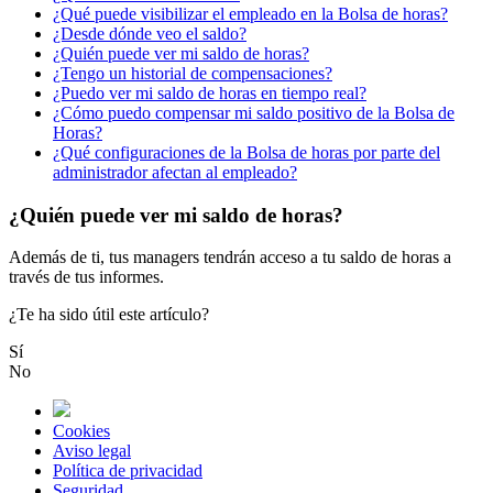
¿Qué puede visibilizar el empleado en la Bolsa de horas?
¿Desde dónde veo el saldo?
¿Quién puede ver mi saldo de horas?
¿Tengo un historial de compensaciones?
¿Puedo ver mi saldo de horas en tiempo real?
¿Cómo puedo compensar mi saldo positivo de la Bolsa de
Horas?
¿Qué configuraciones de la Bolsa de horas por parte del
administrador afectan al empleado?
¿Quién puede ver mi saldo de horas?
Adem
á
s
de
ti
,
tus
managers
tendr
á
n
acceso
a
tu
saldo
de
horas
a
trav
é
s
de
tus
informes
.
¿Te ha sido útil este artículo?
Sí
No
Cookies
Aviso legal
Política de privacidad
Seguridad