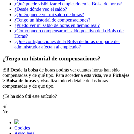
¿Qué puede visibilizar el empleado en la Bolsa de horas?
¿Desde dónde veo el saldo?
¿Quién puede ver mi saldo de horas?
¿Tengo un historial de compensaciones?
¿Puedo ver mi saldo de horas en tiempo real?
¿Cómo puedo compensar mi saldo positivo de la Bolsa de
Horas?
¿Qué configuraciones de la Bolsa de horas por parte del
administrador afectan al empleado?
¿Tengo un historial de compensaciones?
¡
S
í
!
Desde
la
bolsa
de
horas
podr
á
s
ver
cuantas
horas
han
sido
compensadas
y
de
qu
é
tipo
.
Para
acceder
a
esta
vista
,
ve
a
Fichajes
>
Bolsa
de
horas
y
visualiza
todo
el
detalle
de
las
horas
compensadas
y
de
qu
é
tipo
.
¿Te ha sido útil este artículo?
Sí
No
Cookies
Aviso legal