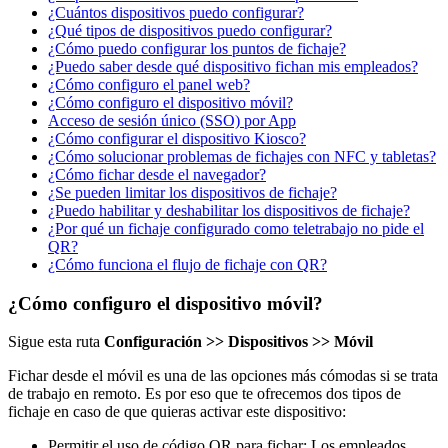
¿Cuántos dispositivos puedo configurar?
¿Qué tipos de dispositivos puedo configurar?
¿Cómo puedo configurar los puntos de fichaje?
¿Puedo saber desde qué dispositivo fichan mis empleados?
¿Cómo configuro el panel web?
¿Cómo configuro el dispositivo móvil?
Acceso de sesión único (SSO) por App
¿Cómo configurar el dispositivo Kiosco?
¿Cómo solucionar problemas de fichajes con NFC y tabletas?
¿Cómo fichar desde el navegador?
¿Se pueden limitar los dispositivos de fichaje?
¿Puedo habilitar y deshabilitar los dispositivos de fichaje?
¿Por qué un fichaje configurado como teletrabajo no pide el
QR?
¿Cómo funciona el flujo de fichaje con QR?
¿Cómo configuro el dispositivo móvil?
Sigue
esta
ruta
Configuraci
ó
n
>
>
Dispositivos
>
>
M
ó
vil
Fichar
desde
el
m
ó
vil
es
una
de
las
opciones
m
á
s
c
ó
modas
si
se
trata
de
trabajo
en
remoto
.
Es
por
eso
que
te
ofrecemos
dos
tipos
de
fichaje
en
caso
de
que
quieras
activar
este
dispositivo
:
Permitir
el
uso
de
c
ó
digo
QR
para
fichar
:
Los
empleados