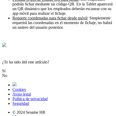
podr
á
n
fichar
mediante
un
c
ó
digo
QR
.
En
la
Tablet
aparecer
á
un
QR
din
á
mico
que
los
empleados
deber
á
n
escanear
con
su
app
m
ó
vil
para
realizar
el
fichaje
.
Requerir
coordenadas
para
fichar
desde
m
ó
vil
:
Simplemente
requerir
á
las
coordenadas
en
el
momento
de
fichaje
,
no
habr
á
un
rastreo
del
usuario
posterior
.
¿Te ha sido útil este artículo?
Sí
No
Cookies
Aviso legal
Política de privacidad
Seguridad
© 2024 Sesame HR