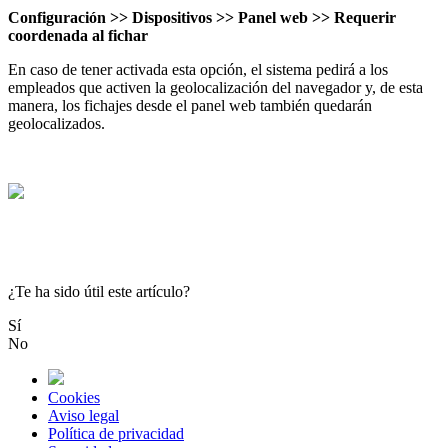
Configuraci
ó
n
>
>
Dispositivos
>
>
Panel
web
>
>
Requerir
coordenada
al
fichar
En
caso
de
tener
activada
esta
opci
ó
n
,
el
sistema
pedir
á
a
los
empleados
que
activen
la
geolocalizaci
ó
n
del
navegador
y
,
de
esta
manera
,
los
fichajes
desde
el
panel
web
tambi
é
n
quedar
á
n
geolocalizados
.
¿Te ha sido útil este artículo?
Sí
No
Cookies
Aviso legal
Política de privacidad