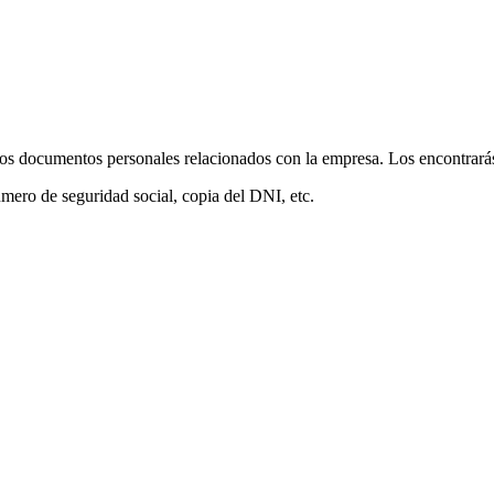
los
documentos
personales
relacionados
con
la
empresa
.
Los
encontrar
á
ú
mero
de
seguridad
social
,
copia
del
DNI
,
etc
.