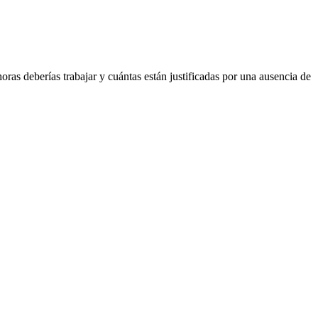
horas
deber
í
as
trabajar
y
cu
á
ntas
est
á
n
justificadas
por
una
ausencia
de