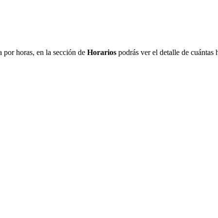
a
por
horas
,
en
la
secci
ó
n
de
Horarios
podr
á
s
ver
el
detalle
de
cu
á
ntas