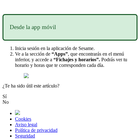
Desde
la
app
m
ó
vil
Inicia
sesi
ó
n
en
la
aplicaci
ó
n
de
Sesame
.
Ve
a
la
secci
ó
n
de
“
Apps
”
,
que
encontrar
á
s
en
el
men
ú
inferior
,
y
accede
a
“
Fichajes
y
horarios
”
.
Podr
á
s
ver
tu
horario
y
horas
que
te
corresponden
cada
d
í
a
.
¿Te ha sido útil este artículo?
Sí
No
Cookies
Aviso legal
Política de privacidad
Seguridad