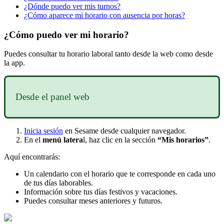
¿Dónde puedo ver mis turnos?
¿Cómo aparece mi horario con ausencia por horas?
¿Cómo puedo ver mi horario?
Puedes
consultar
tu
horario
laboral
tanto
desde
la
web
como
desde
la
app
.
Desde
el
panel
web
Inicia
sesi
ó
n
en
Sesame
desde
cualquier
navegador
.
En
el
men
ú
latera
l
,
haz
clic
en
la
secci
ó
n
“
Mis
horarios
”
.
Aqu
í
encontrar
á
s
:
Un
calendario
con
el
horario
que
te
corresponde
en
cada
uno
de
tus
d
í
as
laborables
.
Informaci
ó
n
sobre
tus
d
í
as
festivos
y
vacaciones
.
Puedes
consultar
meses
anteriores
y
futuros
.