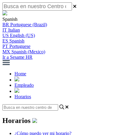
Spanish
BR
Portuguese (Brazil)
IT
Italian
US
English (US)
ES
Spanish
PT
Portuguese
MX
Spanish (Mexico)
Ir a Sesame HR
Home
Empleado
Horarios
Horarios
¿Cómo puedo ver mi horario?