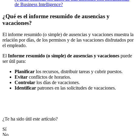
de Business Intelligence?
¿Qué es el informe resumido de ausencias y
vacaciones?
El
informe
resumido
(
o
simple
)
de
ausencias
y
vacaciones
muestra
la
relaci
ó
n
por
d
í
as
,
de
los
permisos
y
de
las
vacaciones
disfrutados
por
el
empleado
.
El
Informe
resumido
(
o
simple
)
de
ausencias
y
vacaciones
puede
ser
ú
til
para
:
Planificar
los
recursos
,
distribuir
tareas
y
cubrir
puestos
.
Evitar
conflictos
de
horarios
.
Controlar
los
d
í
as
de
vacaciones
.
Identificar
patrones
en
las
solicitudes
de
vacaciones
.
¿Te ha sido útil este artículo?
Sí
No