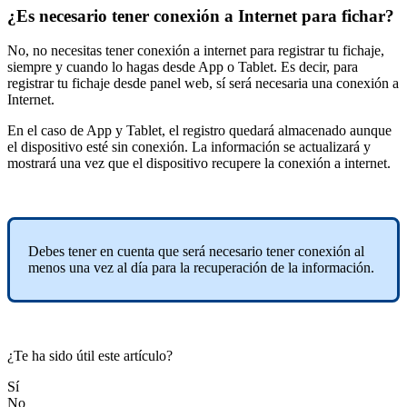
¿Es necesario tener conexión a Internet para fichar?
No
,
no
necesitas
tener
conexi
ó
n
a
internet
para
registrar
tu
fichaje
,
siempre
y
cuando
lo
hagas
desde
App
o
Tablet
.
Es
decir
,
para
registrar
tu
fichaje
desde
panel
web
,
s
í
ser
á
necesaria
una
conexi
ó
n
a
Internet
.
En
el
caso
de
App
y
Tablet
,
el
registro
quedar
á
almacenado
aunque
el
dispositivo
est
é
sin
conexi
ó
n
.
La
informaci
ó
n
se
actualizar
á
y
mostrar
á
una
vez
que
el
dispositivo
recupere
la
conexi
ó
n
a
internet
.
Debes
tener
en
cuenta
que
ser
á
necesario
tener
conexi
ó
n
al
menos
una
vez
al
d
í
a
para
la
recuperaci
ó
n
de
la
informaci
ó
n
.
¿Te ha sido útil este artículo?
Sí
No