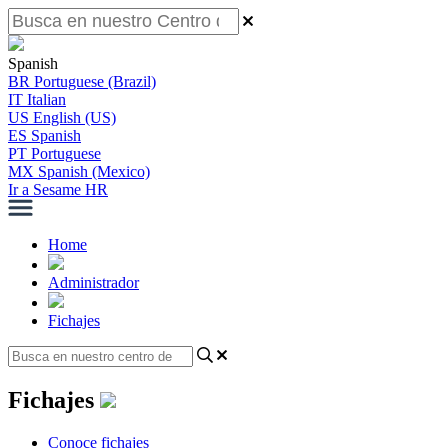
Spanish
BR
Portuguese (Brazil)
IT
Italian
US
English (US)
ES
Spanish
PT
Portuguese
MX
Spanish (Mexico)
Ir a Sesame HR
Home
Administrador
Fichajes
Fichajes
Conoce fichajes