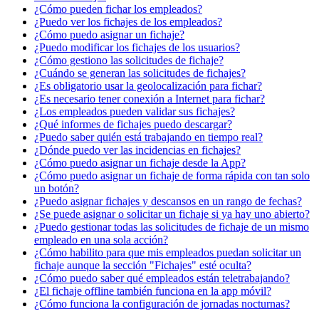
¿Cómo pueden fichar los empleados?
¿Puedo ver los fichajes de los empleados?
¿Cómo puedo asignar un fichaje?
¿Puedo modificar los fichajes de los usuarios?
¿Cómo gestiono las solicitudes de fichaje?
¿Cuándo se generan las solicitudes de fichajes?
¿Es obligatorio usar la geolocalización para fichar?
¿Es necesario tener conexión a Internet para fichar?
¿Los empleados pueden validar sus fichajes?
¿Qué informes de fichajes puedo descargar?
¿Puedo saber quién está trabajando en tiempo real?
¿Dónde puedo ver las incidencias en fichajes?
¿Cómo puedo asignar un fichaje desde la App?
¿Cómo puedo asignar un fichaje de forma rápida con tan solo
un botón?
¿Puedo asignar fichajes y descansos en un rango de fechas?
¿Se puede asignar o solicitar un fichaje si ya hay uno abierto?
¿Puedo gestionar todas las solicitudes de fichaje de un mismo
empleado en una sola acción?
¿Cómo habilito para que mis empleados puedan solicitar un
fichaje aunque la sección "Fichajes" esté oculta?
¿Cómo puedo saber qué empleados están teletrabajando?
¿El fichaje offline también funciona en la app móvil?
¿Cómo funciona la configuración de jornadas nocturnas?