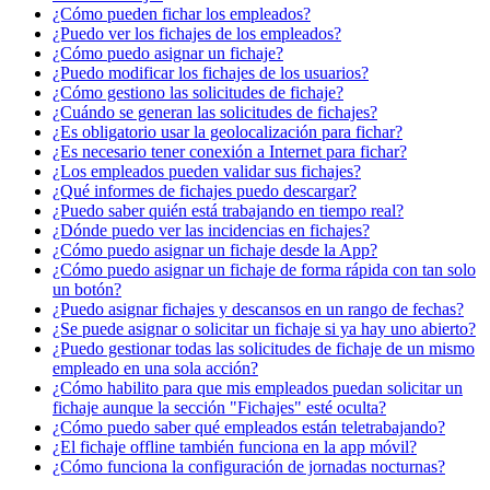
¿Cómo pueden fichar los empleados?
¿Puedo ver los fichajes de los empleados?
¿Cómo puedo asignar un fichaje?
¿Puedo modificar los fichajes de los usuarios?
¿Cómo gestiono las solicitudes de fichaje?
¿Cuándo se generan las solicitudes de fichajes?
¿Es obligatorio usar la geolocalización para fichar?
¿Es necesario tener conexión a Internet para fichar?
¿Los empleados pueden validar sus fichajes?
¿Qué informes de fichajes puedo descargar?
¿Puedo saber quién está trabajando en tiempo real?
¿Dónde puedo ver las incidencias en fichajes?
¿Cómo puedo asignar un fichaje desde la App?
¿Cómo puedo asignar un fichaje de forma rápida con tan solo
un botón?
¿Puedo asignar fichajes y descansos en un rango de fechas?
¿Se puede asignar o solicitar un fichaje si ya hay uno abierto?
¿Puedo gestionar todas las solicitudes de fichaje de un mismo
empleado en una sola acción?
¿Cómo habilito para que mis empleados puedan solicitar un
fichaje aunque la sección "Fichajes" esté oculta?
¿Cómo puedo saber qué empleados están teletrabajando?
¿El fichaje offline también funciona en la app móvil?
¿Cómo funciona la configuración de jornadas nocturnas?