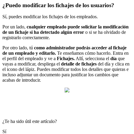
¿Puedo modificar los fichajes de los usuarios?
S
í
,
puedes
modificar
los
fichajes
de
los
empleados
.
Por
un
lado
,
cualquier
empleado
puede
solicitar
la
modificaci
ó
n
de
un
fichaje
si
ha
detectado
alg
ú
n
error
o
si
se
ha
olvidado
de
registrarlo
correctamente
.
Por
otro
lado
,
t
ú
como
administrador
podr
á
s
acceder
al
fichaje
de
un
empleado
y
editarlo
.
Te
ense
ñ
amos
c
ó
mo
hacerlo
.
Entra
en
el
perfil
del
empleado
y
ve
a
Fichajes
.
All
í
,
selecciona
el
d
í
a
que
vayas
a
modificar
,
despliega
el
detalle
de
fichajes
del
d
í
a
y
clica
en
el
icono
del
l
á
piz
.
Puedes
modificar
todos
los
detalles
que
quieras
e
incluso
adjuntar
un
documento
para
justificar
los
cambios
que
acabas
de
introducir
.
¿Te ha sido útil este artículo?
Sí