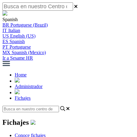
Spanish
BR
Portuguese (Brazil)
IT
Italian
US
English (US)
ES
Spanish
PT
Portuguese
MX
Spanish (Mexico)
Ir a Sesame HR
Home
Administrador
Fichajes
Fichajes
Conoce fichajes