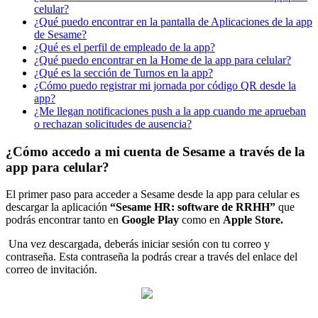
celular?
¿Qué puedo encontrar en la pantalla de Aplicaciones de la app
de Sesame?
¿Qué es el perfil de empleado de la app?
¿Qué puedo encontrar en la Home de la app para celular?
¿Qué es la sección de Turnos en la app?
¿Cómo puedo registrar mi jornada por código QR desde la
app?
¿Me llegan notificaciones push a la app cuando me aprueban
o rechazan solicitudes de ausencia?
¿Cómo accedo a mi cuenta de Sesame a través de la
app para celular?
El
primer
paso
para
acceder
a
Sesame
desde
la
app
para
celular
es
descargar
la
aplicaci
ó
n
“
Sesame
HR
:
software
de
RRHH
”
que
podr
á
s
encontrar
tanto
en
Google
Play
como
en
Apple
Store
.
Una
vez
descargada
,
deber
á
s
iniciar
sesi
ó
n
con
tu
correo
y
contrase
ñ
a
.
Esta
contrase
ñ
a
la
podr
á
s
crear
a
trav
é
s
del
enlace
del
correo
de
invitaci
ó
n
.