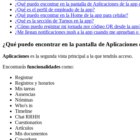
¿Qué puedo encontrar en la pantalla de Aplicaciones de la app
¿Qué es el perfil de empleado de la app?
¿Qué puedo encontrar en la Home de la app para celular?
¿Qué es la sección de Turnos en la app?
¿Cómo puedo registrar mi jornada por código QR desde la app
¿Me llegan notificaciones push a la app cuando me aprueban o 
¿Qué puedo encontrar en la pantalla de Aplicaciones
Aplicaciones
es
la
segunda
vista
principal
a
la
que
tendr
á
s
acceso
.
Encontrar
á
s
funcionalidades
como
:
Registrar
Registros
y
horarios
Mis
tareas
Ausencias
N
ó
minas
Who
'
s
in
Timeline
Chat
RRHH
Cuestionarios
Art
í
culos
Mis
documentos
Coworkers