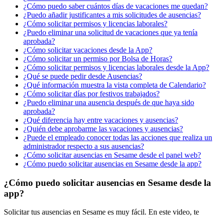
¿Cómo puedo saber cuántos días de vacaciones me quedan?
¿Puedo añadir justificantes a mis solicitudes de ausencias?
¿Cómo solicitar permisos y licencias laborales?
¿Puedo eliminar una solicitud de vacaciones que ya tenía
aprobada?
¿Cómo solicitar vacaciones desde la App?
¿Cómo solicitar un permiso por Bolsa de Horas?
¿Cómo solicitar permisos y licencias laborales desde la App?
¿Qué se puede pedir desde Ausencias?
¿Qué información muestra la vista completa de Calendario?
¿Cómo solicitar días por festivos trabajados?
¿Puedo eliminar una ausencia después de que haya sido
aprobada?
¿Qué diferencia hay entre vacaciones y ausencias?
¿Quién debe aprobarme las vacaciones y ausencias?
¿Puede el empleado conocer todas las acciones que realiza un
administrador respecto a sus ausencias?
¿Cómo solicitar ausencias en Sesame desde el panel web?
¿Cómo puedo solicitar ausencias en Sesame desde la app?
¿Cómo puedo solicitar ausencias en Sesame desde la
app?
Solicitar
tus
ausencias
en
Sesame
es
muy
f
á
cil
.
En
este
video
,
te