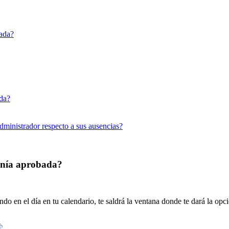
bada?
da?
dministrador respecto a sus ausencias?
tenía aprobada?
ando
en
el
d
í
a
en
tu
calendario
,
te
saldr
á
la
ventana
donde
te
dar
á
la
opci