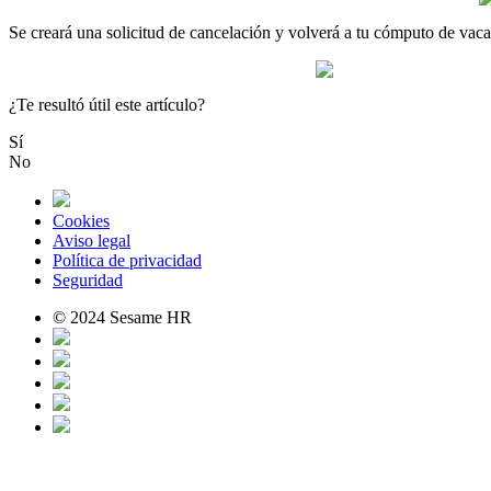
Se
crear
á
una
solicitud
de
cancelaci
ó
n
y
volver
á
a
tu
c
ó
mputo
de
vaca
¿Te resultó útil este artículo?
Sí
No
Cookies
Aviso legal
Política de privacidad
Seguridad
© 2024 Sesame HR