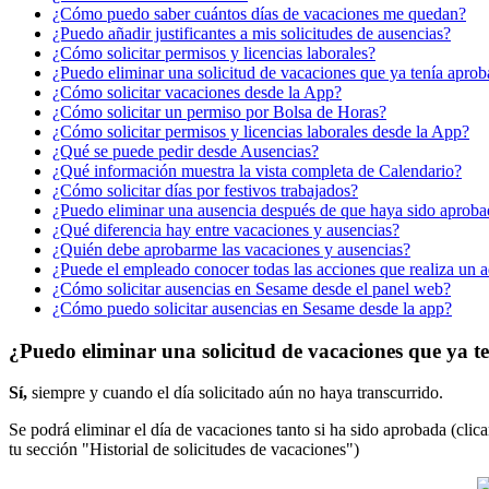
¿Cómo puedo saber cuántos días de vacaciones me quedan?
¿Puedo añadir justificantes a mis solicitudes de ausencias?
¿Cómo solicitar permisos y licencias laborales?
¿Puedo eliminar una solicitud de vacaciones que ya tenía apro
¿Cómo solicitar vacaciones desde la App?
¿Cómo solicitar un permiso por Bolsa de Horas?
¿Cómo solicitar permisos y licencias laborales desde la App?
¿Qué se puede pedir desde Ausencias?
¿Qué información muestra la vista completa de Calendario?
¿Cómo solicitar días por festivos trabajados?
¿Puedo eliminar una ausencia después de que haya sido aproba
¿Qué diferencia hay entre vacaciones y ausencias?
¿Quién debe aprobarme las vacaciones y ausencias?
¿Puede el empleado conocer todas las acciones que realiza un a
¿Cómo solicitar ausencias en Sesame desde el panel web?
¿Cómo puedo solicitar ausencias en Sesame desde la app?
¿Puedo eliminar una solicitud de vacaciones que ya 
S
í
,
siempre
y
cuando
el
d
í
a
solicitado
a
ú
n
no
haya
transcurrido
.
Se
podr
á
eliminar
el
d
í
a
de
vacaciones
tanto
si
ha
sido
aprobada
(
clic
tu
secci
ó
n
"
Historial
de
solicitudes
de
vacaciones
"
)