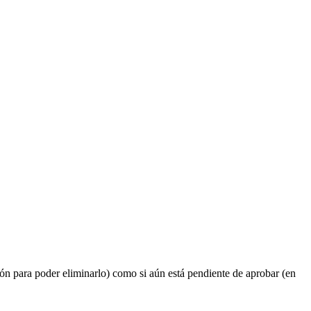
ó
n
para
poder
eliminarlo
)
como
si
a
ú
n
est
á
pendiente
de
aprobar
(
en