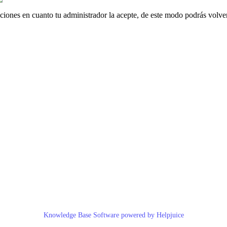
ciones
en
cuanto
tu
administrador
la
acepte
,
de
este
modo
podr
á
s
volve
Knowledge Base Software powered by Helpjuice