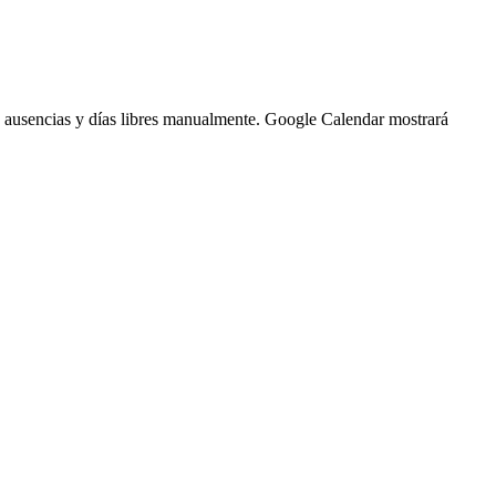
ausencias
y
d
í
as
libres
manualmente
.
Google
Calendar
mostrar
á