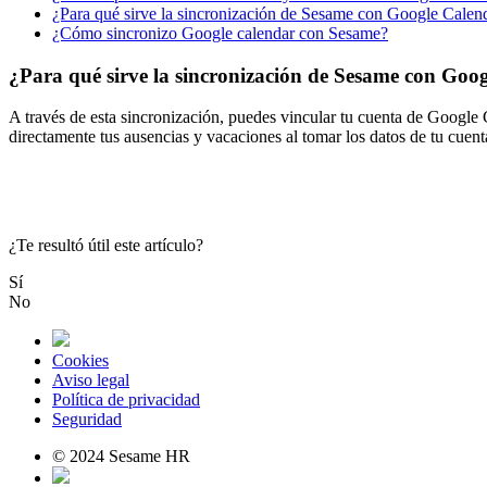
¿Para qué sirve la sincronización de Sesame con Google Calen
¿Cómo sincronizo Google calendar con Sesame?
¿Para qué sirve la sincronización de Sesame con Goo
A
trav
é
s
de
esta
sincronizaci
ó
n
,
puedes
vincular
tu
cuenta
de
Google
directamente
tus
ausencias
y
vacaciones
al
tomar
los
datos
de
tu
cuent
¿Te resultó útil este artículo?
Sí
No
Cookies
Aviso legal
Política de privacidad
Seguridad
© 2024 Sesame HR