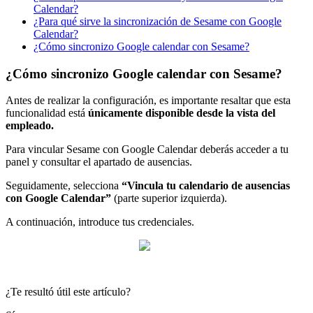
Calendar?
¿Para qué sirve la sincronización de Sesame con Google
Calendar?
¿Cómo sincronizo Google calendar con Sesame?
¿Cómo sincronizo Google calendar con Sesame?
Antes
de
realizar
la
configuraci
ó
n
,
es
importante
resaltar
que
esta
funcionalidad
est
á
ú
nicamente
disponible
desde
la
vista
del
empleado
.
Para
vincular
Sesame
con
Google
Calendar
deber
á
s
acceder
a
tu
panel
y
consultar
el
apartado
de
ausencias
.
Seguidamente
,
selecciona
“
Vincula
tu
calendario
de
ausencias
con
Google
Calendar
”
(
parte
superior
izquierda
)
.
A
continuaci
ó
n
,
introduce
tus
credenciales
.
¿Te resultó útil este artículo?