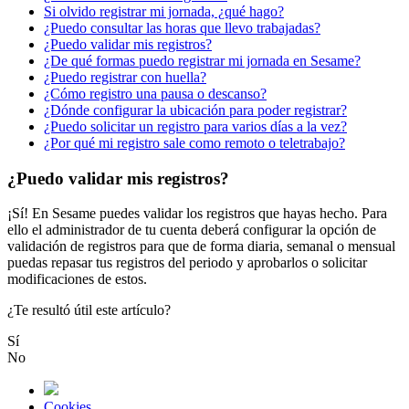
Si olvido registrar mi jornada, ¿qué hago?
¿Puedo consultar las horas que llevo trabajadas?
¿Puedo validar mis registros?
¿De qué formas puedo registrar mi jornada en Sesame?
¿Puedo registrar con huella?
¿Cómo registro una pausa o descanso?
¿Dónde configurar la ubicación para poder registrar?
¿Puedo solicitar un registro para varios días a la vez?
¿Por qué mi registro sale como remoto o teletrabajo?
¿Puedo validar mis registros?
¡
S
í
!
En
Sesame
puedes
validar
los
registros
que
hayas
hecho
.
Para
ello
el
administrador
de
tu
cuenta
deber
á
configurar
la
opci
ó
n
de
validaci
ó
n
de
registros
para
que
de
forma
diaria
,
semanal
o
mensual
puedas
repasar
tus
registros
del
periodo
y
aprobarlos
o
solicitar
modificaciones
de
estos
.
¿Te resultó útil este artículo?
Sí
No
Cookies