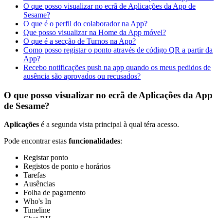
O que posso visualizar no ecrã de Aplicações da App de
Sesame?
O que é o perfil do colaborador na App?
Que posso visualizar na Home da App móvel?
O que é a secção de Turnos na App?
Como posso registar o ponto através de código QR a partir da
App?
Recebo notificações push na app quando os meus pedidos de
ausência são aprovados ou recusados?
O que posso visualizar no ecrã de Aplicações da App
de Sesame?
Aplica
ç
õ
es
é
a
segunda
vista
principal
à
qual
t
é
ra
acesso
.
Pode
encontrar
estas
funcionalidades
:
Registar
ponto
Registos
de
ponto
e
hor
á
rios
Tarefas
Aus
ê
ncias
Folha
de
pagamento
Who
'
s
In
Timeline