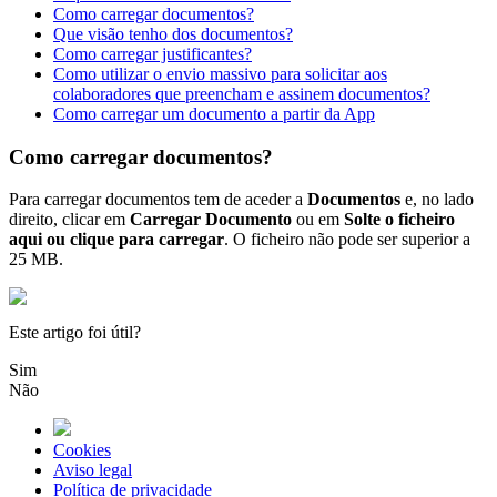
Como carregar documentos?
Que visão tenho dos documentos?
Como carregar justificantes?
Como utilizar o envio massivo para solicitar aos
colaboradores que preencham e assinem documentos?
Como carregar um documento a partir da App
Como carregar documentos?
Para
carregar
documentos
tem
de
aceder
a
Documentos
e
,
no
lado
direito
,
clicar
em
Carregar
Documento
ou
em
Solte
o
ficheiro
aqui
ou
clique
para
carregar
.
O
ficheiro
n
ã
o
pode
ser
superior
a
25
MB
.
Este artigo foi útil?
Sim
Não
Cookies
Aviso legal
Política de privacidade