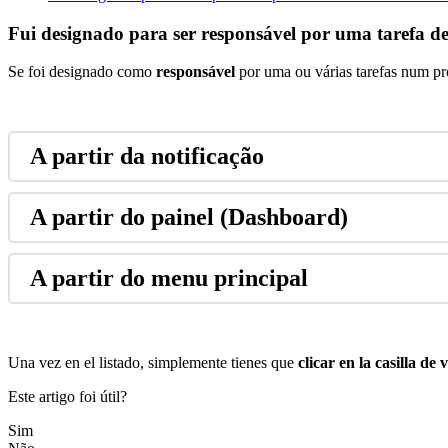
Fui designado para ser responsável por uma tarefa d
Se
foi
designado
como
respons
á
vel
por
uma
ou
v
á
rias
tarefas
num
pr
A
partir
da
notifica
ç
ã
o
A
partir
do
painel
(
Dashboard
)
A
partir
do
menu
principal
Una
vez
en
el
listado
,
simplemente
tienes
que
clicar
en
la
casilla
de
v
Este artigo foi útil?
Sim