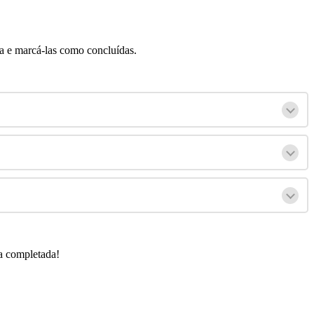
ta
e
marc
á
-
las
como
conclu
í
das
.
a
completada
!