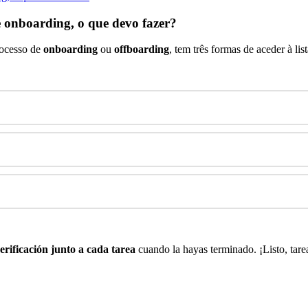
e onboarding, o que devo fazer?
ocesso
de
onboarding
ou
offboarding
,
tem
tr
ê
s
formas
de
aceder
à
lis
erificaci
ó
n
junto
a
cada
tarea
cuando
la
hayas
terminado
.
¡
Listo
,
tare