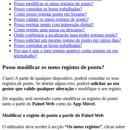
Posso modificar os meus registos de ponto?
Posso consultar as horas trabalhadas?
Como posso registar ponto em Sesame?
Posso validar os meus registos de ponto?
Posso registar ponto com impressão digital?
Como registo uma pausa ou descanso?
Onde configurar a localização para poder registar ponto?
Posso solicitar um mesmo registo de ponto em vários dias?
Posso consultar as horas trabalhadas?
Por que é que o meu registo aparece como remoto ou em
teletrabalho?
Posso modificar os meus registos de ponto?
Claro
!
A
partir
de
qualquer
dispositivo
,
poder
á
consultar
os
seus
registos
de
ponto
.
Se
detetar
algum
erro
,
poder
á
solicitar
ao
seu
gestor
que
valide
qualquer
altera
ç
ã
o
e
modifique
o
seu
registo
.
De
seguida
,
ser
á
mostrado
como
modificar
os
registos
de
ponto
tanto
a
partir
do
Painel
Web
como
da
App
M
ó
vel
.
Modificar
o
registo
de
ponto
a
partir
do
Painel
Web
O
utilizador
deve
aceder
à
sec
ç
ã
o
“
Os
meus
registos
”
,
clicar
sobre