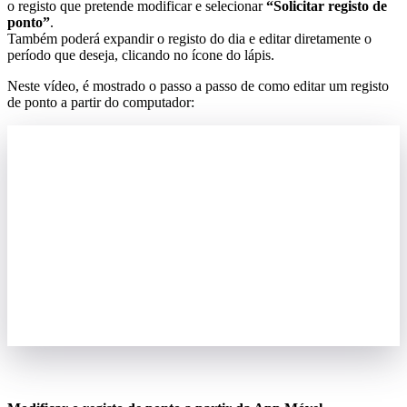
o
registo
que
pretende
modificar
e
selecionar
“
Solicitar
registo
de
ponto
”
.
Tamb
é
m
poder
á
expandir
o
registo
do
dia
e
editar
diretamente
o
per
í
odo
que
deseja
,
clicando
no
í
cone
do
l
á
pis
.
Neste
v
í
deo
,
é
mostrado
o
passo
a
passo
de
como
editar
um
registo
de
ponto
a
partir
do
computador
: