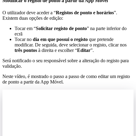
Modificar
o
registo
de
ponto
a
partir
da
App
M
ó
vel
O
utilizador
deve
aceder
a
“
Registos
de
ponto
e
hor
á
rios
”
.
Existem
duas
op
ç
õ
es
de
edi
ç
ã
o
:
Tocar
em
“
Solicitar
registo
de
ponto
”
na
parte
inferior
do
ecr
ã
Tocar
no
dia
em
que
possui
o
registo
que
pretende
modificar
.
De
seguida
,
deve
selecionar
o
registo
,
clicar
nos
tr
ê
s
pontos
à
direita
e
escolher
“
Editar
”
.
Ser
á
notificado
o
seu
respons
á
vel
sobre
a
altera
ç
ã
o
do
registo
para
valida
ç
ã
o
.
Neste
v
í
deo
,
é
mostrado
o
passo
a
passo
de
como
editar
um
registo
de
ponto
a
partir
da
App
M
ó
vel
.