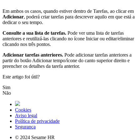
Em
ambos
os
casos
,
quando
estiver
dentro
de
Tarefas
,
ao
clicar
em
Adicionar
,
poder
á
criar
tarefas
para
descrever
aquilo
em
que
est
á
a
dedicar
o
seu
tempo
.
Consulte
a
sua
lista
de
tarefas
.
Pode
ver
uma
lista
de
tarefas
anteriores
e
reutiliz
á
-
las
clicando
no
í
cone
Iniciar
ou
editar
/
eliminar
clicando
nos
tr
ê
s
pontos
.
Adicionar
tarefas
anteriores
.
Pode
adicionar
tarefas
anteriores
a
partir
do
bot
ã
o
Adicionar
tempo
/
í
cone
do
canto
superior
direito
e
preencher
os
detalhes
da
tarefa
anterior
.
Este artigo foi útil?
Sim
Não
Cookies
Aviso legal
Política de privacidade
Segurança
© 2024 Sesame HR