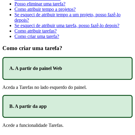
Posso eliminar uma tarefa?
Como atribuir tempo a projetos?
Se esqueci de atribuir tempo a um projeto, posso fazê-lo
depois?
Se esqueci de atribuir uma tarefa, posso fazê-lo depois?
Como atribuir tarefas?
Como criar uma tarefa?
Como criar uma tarefa?
A
.
A
partir
do
painel
Web
Aceda
a
Tarefas
no
lado
esquerdo
do
painel
.
B
.
A
partir
da
app
Acede
a
funcionalidade
Tarefas
.