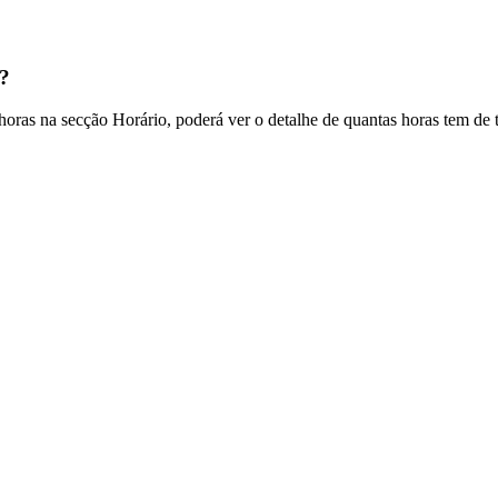
s?
horas
na
sec
ç
ã
o
Hor
á
rio
,
poder
á
ver
o
detalhe
de
quantas
horas
tem
de