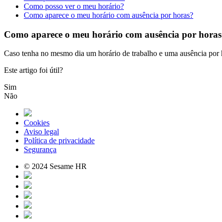
Como posso ver o meu horário?
Como aparece o meu horário com ausência por horas?
Como aparece o meu horário com ausência por hora
Caso
tenha
no
mesmo
dia
um
hor
á
rio
de
trabalho
e
uma
aus
ê
ncia
por
Este artigo foi útil?
Sim
Não
Cookies
Aviso legal
Política de privacidade
Segurança
© 2024 Sesame HR