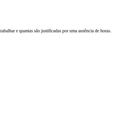
trabalhar
e
quantas
s
ã
o
justificadas
por
uma
aus
ê
ncia
de
horas
.