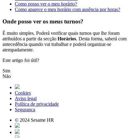
Como posso ver o meu horário?
Como aparece o meu horário com ausência por horas?
Onde posso ver os meus turnos?
É
muito
simples
.
Poder
á
verificar
quais
turnos
que
lhe
foram
atribu
í
dos
a
partir
da
sec
ç
ã
o
Hor
á
rios
.
Desta
forma
,
saber
á
com
anteced
ê
ncia
quando
vai
trabalhar
e
poder
á
organizar
-
se
atempadamente
.
Este artigo foi útil?
Sim
Não
Cookies
Aviso legal
Política de privacidade
Segurança
© 2024 Sesame HR