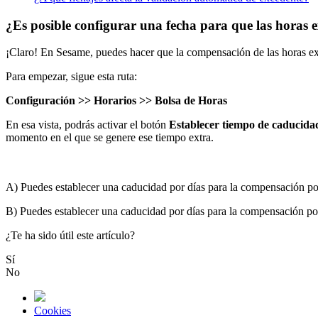
¿Es posible configurar una fecha para que las horas
¡
Claro
!
En
Sesame
,
puedes
hacer
que
la
compensaci
ó
n
de
las
horas
ex
Para
empezar
,
sigue
esta
ruta
:
Configuraci
ó
n
>
>
Horarios
>
>
Bolsa
de
Horas
En
esa
vista
,
podr
á
s
activar
el
bot
ó
n
Establecer
tiempo
de
caducida
momento
en
el
que
se
genere
ese
tiempo
extra
.
A
)
Puedes
establecer
una
caducidad
por
d
í
as
para
la
compensaci
ó
n
po
B
)
Puedes
establecer
una
caducidad
por
d
í
as
para
la
compensaci
ó
n
po
¿Te ha sido útil este artículo?
Sí
No
Cookies