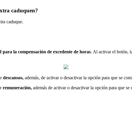
 extra caduquen?
tra
caduque
.
d
para
la
compensaci
ó
n
de
excedente
de
horas
.
Al
activar
el
bot
ó
n
,
l
r
descansos
,
adem
á
s
,
de
activar
o
desactivar
la
opci
ó
n
para
que
se
com
r
remuneraci
ó
n
,
adem
á
s
de
activar
o
desactivar
la
opci
ó
n
para
que
se