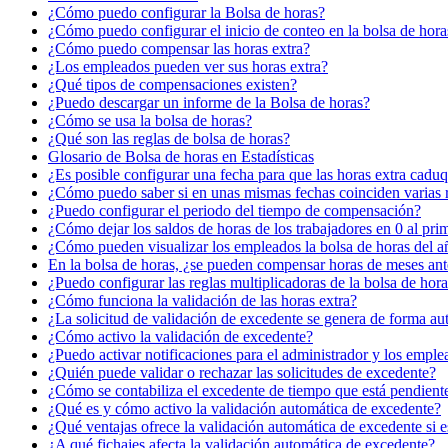
¿Cómo puedo configurar la Bolsa de horas?
¿Cómo puedo configurar el inicio de conteo en la bolsa de hora
¿Cómo puedo compensar las horas extra?
¿Los empleados pueden ver sus horas extra?
¿Qué tipos de compensaciones existen?
¿Puedo descargar un informe de la Bolsa de horas?
¿Cómo se usa la bolsa de horas?
¿Qué son las reglas de bolsa de horas?
Glosario de Bolsa de horas en Estadísticas
¿Es posible configurar una fecha para que las horas extra cadu
¿Cómo puedo saber si en unas mismas fechas coinciden varias r
¿Puedo configurar el periodo del tiempo de compensación?
¿Cómo dejar los saldos de horas de los trabajadores en 0 al pri
¿Cómo pueden visualizar los empleados la bolsa de horas del a
En la bolsa de horas, ¿se pueden compensar horas de meses ant
¿Puedo configurar las reglas multiplicadoras de la bolsa de hor
¿Cómo funciona la validación de las horas extra?
¿La solicitud de validación de excedente se genera de forma au
¿Cómo activo la validación de excedente?
¿Puedo activar notificaciones para el administrador y los emplea
¿Quién puede validar o rechazar las solicitudes de excedente?
¿Cómo se contabiliza el excedente de tiempo que está pendiente
¿Qué es y cómo activo la validación automática de excedente?
¿Qué ventajas ofrece la validación automática de excedente si e
¿A qué fichajes afecta la validación automática de excedente?