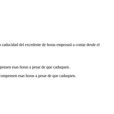
a
caducidad
del
excedente
de
horas
empezar
á
a
contar
desde
el
pensen
esas
horas
a
pesar
de
que
caduquen
.
compensen
esas
horas
a
pesar
de
que
caduquen
.