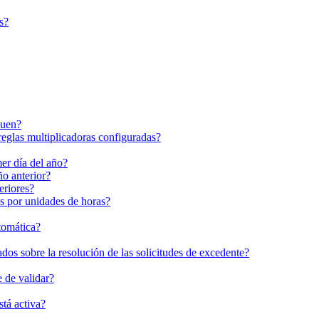
s?
quen?
eglas multiplicadoras configuradas?
mer día del año?
ño anterior?
eriores?
as por unidades de horas?
tomática?
dos sobre la resolución de las solicitudes de excedente?
 de validar?
stá activa?