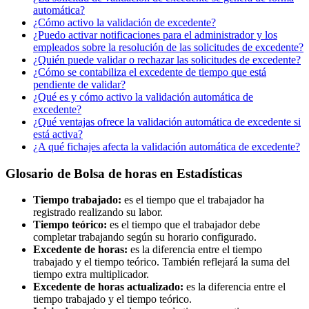
automática?
¿Cómo activo la validación de excedente?
¿Puedo activar notificaciones para el administrador y los
empleados sobre la resolución de las solicitudes de excedente?
¿Quién puede validar o rechazar las solicitudes de excedente?
¿Cómo se contabiliza el excedente de tiempo que está
pendiente de validar?
¿Qué es y cómo activo la validación automática de
excedente?
¿Qué ventajas ofrece la validación automática de excedente si
está activa?
¿A qué fichajes afecta la validación automática de excedente?
Glosario de Bolsa de horas en Estadísticas
Tiempo
trabajado
:
es
el
tiempo
que
el
trabajador
ha
registrado
realizando
su
labor
.
Tiempo
te
ó
rico
:
es
el
tiempo
que
el
trabajador
debe
completar
trabajando
seg
ú
n
su
horario
configurado
.
Excedente
de
horas
:
es
la
diferencia
entre
el
tiempo
trabajado
y
el
tiempo
te
ó
rico
.
Tambi
é
n
reflejar
á
la
suma
del
tiempo
extra
multiplicador
.
Excedente
de
horas
actualizado
:
es
la
diferencia
entre
el
tiempo
trabajado
y
el
tiempo
te
ó
rico
.