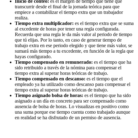
Inicio
de
conteo
:
es
el
margen
de
tiempo
que
tiene
que
transcurrir
desde
el
final
de
la
jornada
te
ó
rica
para
que
empiece
a
contabilizar
el
tiempo
extra
que
un
trabajador
realiza
.
Tiempo
extra
multiplicador
:
es
el
tiempo
extra
que
se
suma
al
excedente
de
horas
por
tener
una
regla
configurada
.
Recuerda
que
una
regla
le
da
m
á
s
valor
al
periodo
de
tiempo
que
t
ú
elijas
.
Por
lo
tanto
,
en
caso
de
generar
tiempo
de
trabajo
extra
en
ese
periodo
elegido
y
que
tiene
m
á
s
valor
,
se
sumar
á
m
á
s
tiempo
a
tu
excedente
,
en
funci
ó
n
de
la
regla
que
hayas
configurado
.
Tiempo
compensado
en
remunerado
:
es
el
tiempo
que
ha
sido
retribuido
a
trav
é
s
de
la
n
ó
mina
para
compensar
el
tiempo
extra
al
superar
horas
te
ó
ricas
de
trabajo
.
Tiempo
compensado
en
descanso
:
es
el
tiempo
que
el
empleado
ya
ha
utilizado
como
descanso
para
compensar
el
tiempo
extra
al
superar
horas
te
ó
ricas
de
trabajo
.
Tiempo
asignado
bolsa
de
horas
:
es
el
tiempo
que
ha
sido
asignado
a
un
d
í
a
en
concreto
para
ser
compensado
como
ausencia
de
bolsa
de
horas
.
Lo
visualizas
en
positivo
como
una
suma
porque
ese
tiempo
cuenta
como
trabajado
aunque
en
realidad
se
ha
disfrutado
de
un
permiso
de
ausencia
.