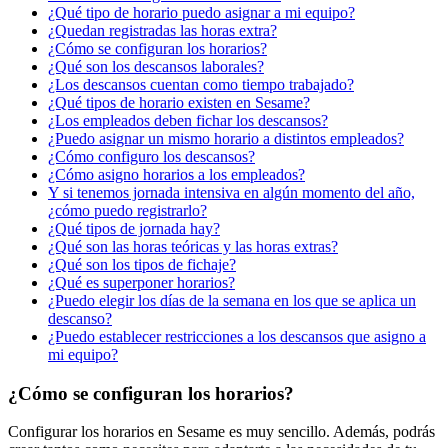
¿Qué tipo de horario puedo asignar a mi equipo?
¿Quedan registradas las horas extra?
¿Cómo se configuran los horarios?
¿Qué son los descansos laborales?
¿Los descansos cuentan como tiempo trabajado?
¿Qué tipos de horario existen en Sesame?
¿Los empleados deben fichar los descansos?
¿Puedo asignar un mismo horario a distintos empleados?
¿Cómo configuro los descansos?
¿Cómo asigno horarios a los empleados?
Y si tenemos jornada intensiva en algún momento del año,
¿cómo puedo registrarlo?
¿Qué tipos de jornada hay?
¿Qué son las horas teóricas y las horas extras?
¿Qué son los tipos de fichaje?
¿Qué es superponer horarios?
¿Puedo elegir los días de la semana en los que se aplica un
descanso?
¿Puedo establecer restricciones a los descansos que asigno a
mi equipo?
¿Cómo se configuran los horarios?
Configurar
los
horarios
en
Sesame
es
muy
sencillo
.
Adem
á
s
,
podr
á
s