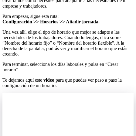
crear
tantos
como
necesites
para
adaptarte
a
las
necesidades
de
tu
empresa
y
trabajadores
.
Para
empezar
,
sigue
esta
ruta
:
Configuraci
ó
n
>
>
Horarios
>
>
A
ñ
adir
jornada
.
Una
vez
all
í
,
elige
el
tipo
de
horario
que
mejor
se
adapte
a
las
necesidades
de
los
trabajadores
.
Cuando
lo
tengas
,
clica
sobre
“
Nombre
del
horario
fijo
”
o
“
Nombre
del
horario
flexible
”
.
A
la
derecha
de
la
pantalla
,
podr
á
s
ver
y
modificar
el
horario
que
est
á
s
creando
.
Para
terminar
,
selecciona
los
d
í
as
laborales
y
pulsa
en
“
Crear
horario
”
.
Te
dejamos
aqu
í
este
video
para
que
puedas
ver
paso
a
paso
la
configuraci
ó
n
de
un
horario
: