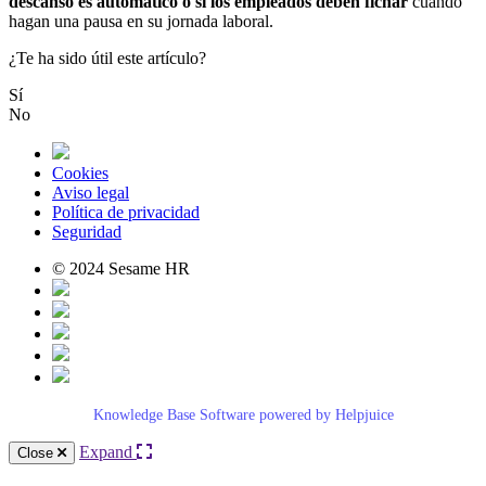
descanso
es
autom
á
tico
o
si
los
empleados
deben
fichar
cuando
hagan
una
pausa
en
su
jornada
laboral
.
¿Te ha sido útil este artículo?
Sí
No
Cookies
Aviso legal
Política de privacidad
Seguridad
© 2024 Sesame HR
Knowledge Base Software powered by Helpjuice
Expand
Close