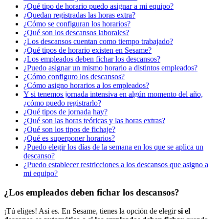
¿Qué tipo de horario puedo asignar a mi equipo?
¿Quedan registradas las horas extra?
¿Cómo se configuran los horarios?
¿Qué son los descansos laborales?
¿Los descansos cuentan como tiempo trabajado?
¿Qué tipos de horario existen en Sesame?
¿Los empleados deben fichar los descansos?
¿Puedo asignar un mismo horario a distintos empleados?
¿Cómo configuro los descansos?
¿Cómo asigno horarios a los empleados?
Y si tenemos jornada intensiva en algún momento del año,
¿cómo puedo registrarlo?
¿Qué tipos de jornada hay?
¿Qué son las horas teóricas y las horas extras?
¿Qué son los tipos de fichaje?
¿Qué es superponer horarios?
¿Puedo elegir los días de la semana en los que se aplica un
descanso?
¿Puedo establecer restricciones a los descansos que asigno a
mi equipo?
¿Los empleados deben fichar los descansos?
¡
T
ú
eliges
!
As
í
es
.
En
Sesame
,
tienes
la
opci
ó
n
de
elegir
si
el