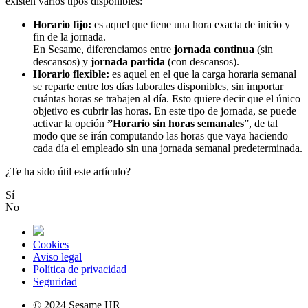
existen
varios
tipos
disponibles
:
Horario
fijo
:
es
aquel
que
tiene
una
hora
exacta
de
inicio
y
fin
de
la
jornada
.
En
Sesame
,
diferenciamos
entre
jornada
continua
(
sin
descansos
)
y
jornada
partida
(
con
descansos
)
.
Horario
flexible
:
es
aquel
en
el
que
la
carga
horaria
semanal
se
reparte
entre
los
d
í
as
laborales
disponibles
,
sin
importar
cu
á
ntas
horas
se
trabajen
al
d
í
a
.
Esto
quiere
decir
que
el
ú
nico
objetivo
es
cubrir
las
horas
.
En
este
tipo
de
jornada
,
se
puede
activar
la
opci
ó
n
”
Horario
sin
horas
semanales
”
,
de
tal
modo
que
se
ir
á
n
computando
las
horas
que
vaya
haciendo
cada
d
í
a
el
empleado
sin
una
jornada
semanal
predeterminada
.
¿Te ha sido útil este artículo?
Sí
No
Cookies
Aviso legal
Política de privacidad
Seguridad
© 2024 Sesame HR