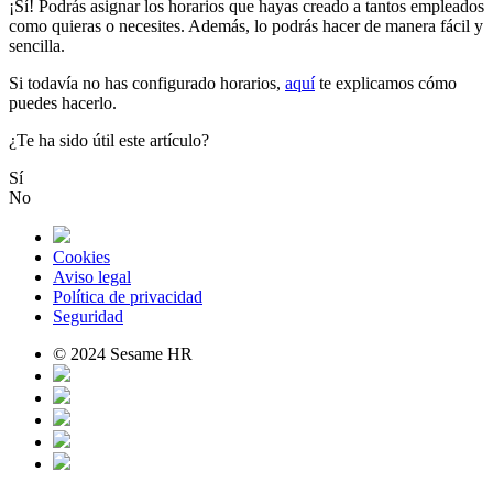
¡
S
í
!
Podr
á
s
asignar
los
horarios
que
hayas
creado
a
tantos
empleados
como
quieras
o
necesites
.
Adem
á
s
,
lo
podr
á
s
hacer
de
manera
f
á
cil
y
sencilla
.
Si
todav
í
a
no
has
configurado
horarios
,
aqu
í
te
explicamos
c
ó
mo
puedes
hacerlo
.
¿Te ha sido útil este artículo?
Sí
No
Cookies
Aviso legal
Política de privacidad
Seguridad
© 2024 Sesame HR