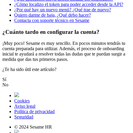
¿Cómo localizo el token para poder acceder desde la API?
¿Por qué hay un nuevo menú? ¿Qué trae de nuevo?
Quiero darme de baja, ¿Qué debo hacer?
Contacta con soporte técnico en Sesame
¿Cuánto tardo en configurar la cuenta?
¡
Muy
poco
!
Sesame
es
muy
sencillo
.
En
pocos
minutos
tendr
á
s
tu
cuenta
preparada
para
utilizar
.
Adem
á
s
,
el
proceso
de
onboarding
inicial
te
ayudar
á
a
resolver
todas
las
dudas
que
te
puedan
surgir
a
medida
que
das
tus
primeros
pasos
.
¿Te ha sido útil este artículo?
Sí
No
Cookies
Aviso legal
Política de privacidad
Seguridad
© 2024 Sesame HR