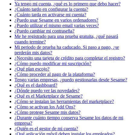
Ya tengo mi cuenta, ¿qué es lo primero que debo hacer?
¿Cuánto tardo en configurar la cuenta?
¿Cuánto tarda en activarse mi cuenta?
¿Puedo usar Sesame en varios ordenadores?
¿Puedo utilizar el mismo email varias veces?
¿Puedo cambiar mi contraseña?
Me he registrado para una prueba gratuita, ¿qué pasará
cuando termine?
Mi periodo de prueba ha caducado. Si paso a pago, ¿se
perderán mis datos?
¿Necesito una tarjeta de crédito para completar el registro?
¿Cómo puedo modificar mi suscripción?
¿Qué plan escojo?
¿Cómo proceder al pago de la plataforma?
Tengo varias empresas, ¿puedo gestionarlas desde Sesame?
¿Qué es el dashboard?
¿Dónde puedo ver las novedades?
¿Qué es el Marketplace de Sesame?
¿Cómo se instalan las herramientas del marketplace?
¿Cómo se activan los Add Ons?
¿Cómo protege Sesame mis datos?
¿Durante cuánto tiempo conserva Sesame los datos de mi
empresa?
¿Quién es el gestor de mi cuenta?
¿Qué aplicación móvil deben instalar los empleados?