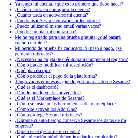
Ya tengo mi cuenta, ¿qué es lo primero que debo hacer?
¿Cuánto tardo en configurar la cuenta?
¿Cuánto tarda en activarse mi cuenta?
¿Puedo usar Sesame en varios ordenadores?
¿Puedo utilizar el mismo email varias veces?
¿Puedo cambiar mi contraseña?
Me he registrado para una prueba gratuita, ¿qué pasará
cuando termine?
Mi periodo de prueba ha caducado. Si paso a pago, ¿se
perderán mis datos?
¿Necesito una tarjeta de crédito para completar el registro?
¿Cómo puedo modificar mi suscripción?
¿Qué plan escojo?
¿Cómo proceder al pago de la plataforma?
Tengo varias empresas, ¿puedo gestionarlas desde Sesame?
¿Qué es el dashboard?
¿Dónde puedo ver las novedades?
¿Qué es el Marketplace de Sesame?
¿Cómo se instalan las herramientas del marketplace?
¿Cómo se activan los Add Ons?
¿Cómo protege Sesame mis datos?
¿Durante cuánto tiempo conserva Sesame los datos de mi
empresa?
¿Quién es el gestor de mi cuenta?
¿Qué aplicación móvil deben instalar los empleados?