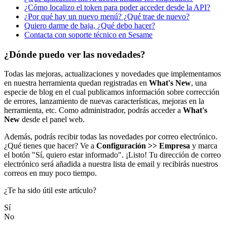
¿Cómo localizo el token para poder acceder desde la API?
¿Por qué hay un nuevo menú? ¿Qué trae de nuevo?
Quiero darme de baja, ¿Qué debo hacer?
Contacta con soporte técnico en Sesame
¿Dónde puedo ver las novedades?
Todas
las
mejoras
,
actualizaciones
y
novedades
que
implementamos
en
nuestra
herramienta
quedan
registradas
en
What
'
s
New
,
una
especie
de
blog
en
el
cual
publicamos
informaci
ó
n
sobre
correcci
ó
n
de
errores
,
lanzamiento
de
nuevas
caracter
í
sticas
,
mejoras
en
la
herramienta
,
etc
.
Como
administrador
,
podr
á
s
acceder
a
What
'
s
New
desde
el
panel
web
.
Adem
á
s
,
podr
á
s
recibir
todas
las
novedades
por
correo
electr
ó
nico
.
¿
Qu
é
tienes
que
hacer
?
Ve
a
Configuraci
ó
n
>
>
Empresa
y
marca
el
bot
ó
n
"
S
í
,
quiero
estar
informado
"
.
¡
Listo
!
Tu
direcci
ó
n
de
correo
electr
ó
nico
ser
á
a
ñ
adida
a
nuestra
lista
de
email
y
recibir
á
s
nuestros
correos
en
muy
poco
tiempo
.
¿Te ha sido útil este artículo?
Sí
No